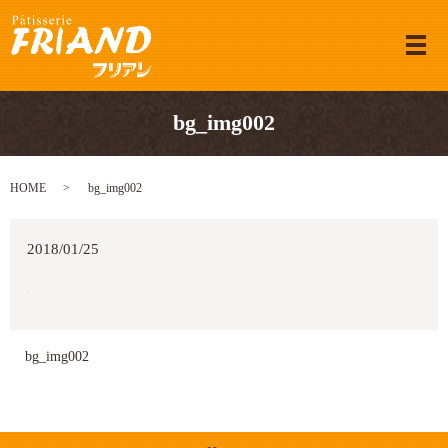
メ
bg_img002
HOME
bg_img002
2018/01/25
bg_img002