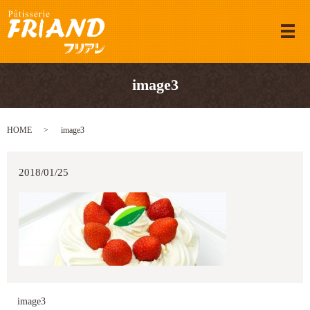
メ
image3
HOME
image3
2018/01/25
image3