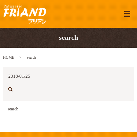
メ
search
HOME
search
2018/01/25
search